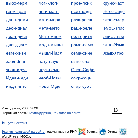
выбо-герм
Логи-Логи
прое-псих
функ-част
герм-гран
логи-мант
псих-ради
Чело-эйдо
данн-деми
мате-мера
разв-расш
экле-эмер
деон-диал
мета-мето
раци-реле
эмоц-эпис
диал-дисп
Мето-множ
реле-ритм
эпис-этим
дисц-дюге
мода-мышл
рома-сема
этно-Язык
евге-жизн
мышл-Насл
сема-сине
язык-ятро
забл-Знан
нату-наук
сино-слов
знан-идеа
наук-немо
Слов-Софи
Идеа-инди
необ-Новы
сохр-соци
инди-инте
Новы-О до
спир-субъ
© Академик, 2000-2026
18+
Обратная связь:
Техподдержка
,
Реклама на сайте
👣 Путешествия
Экспорт словарей на сайты
, сделанные на PHP,
Joomla,
Drupal,
WordPress, MODx.