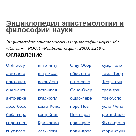
Энциклопедия эпистемологии и
философии науки
Энциклопедия эпистемологии и философии науки. М.:
«Канон+», РООИ «Реабилитация», 2009. 1248 с.
Оглавление
Ordi-абсу
инте-инту
О ду-Обор
сужд-теле
авто-алго
инту-иссл
обос-онто
тема-Теор
алго-анал
иссл-Исто
онто-осно
Теор-точн
анал-анти
исто-квал
Осно-Очер
трад-тран
антр-архе
клас-колл
ошиб-пере
трех-усло
архе-бесс
комм-Конф
перс-Позн
усло-Фено
библ-вера
конц-Крит
Позн-праг
фети-фило
вера-внеш
Крит-лама
праг-прес
Фило-фоно
внут-всео
леги-логи
прим-прое
форм-функ